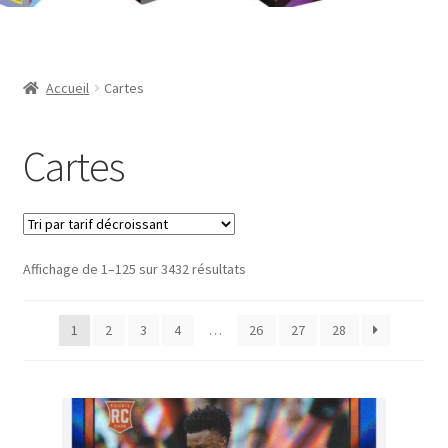
Contact
Mon compte
Accueil
Cartes
Page d’exemple
Cartes
Panier
Validation de la commande
Trié
Affichage de 1–125 sur 3432 résultats
par
prix
1
2
3
4
…
26
27
28
décroissant