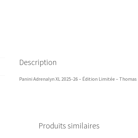
-
Thomas
Meunier
/
LOSC
Lille
#LE2
Description
Panini Adrenalyn XL 2025-26 – Édition Limitée – Thomas 
Produits similaires