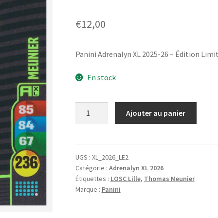
€
12,00
Panini Adrenalyn XL 2025-26 – Édition Limi
En stock
quantité
Ajouter au panier
de
Panini
Adrenalyn
XL
UGS :
XL_2026_LE2
Catégorie :
Adrenalyn XL 2026
2025-
Étiquettes :
LOSC Lille
,
Thomas Meunier
26
Marque :
Panini
-
Édition
Limitée