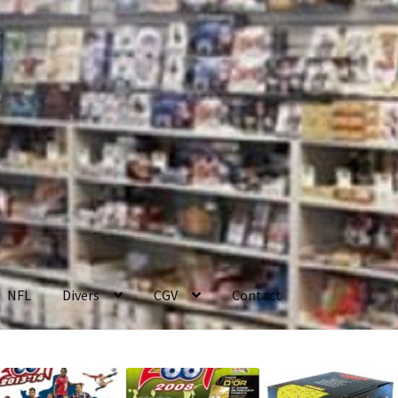
NFL
Divers
CGV
Contact
enerales de Vente
Contact
Mon compte
Page d’exemple
Panier