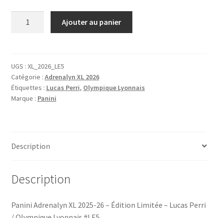
quantité
Ajouter au panier
de
Panini
Adrenalyn
XL
UGS :
XL_2026_LE5
Catégorie :
Adrenalyn XL 2026
2025-
Étiquettes :
Lucas Perri
,
Olympique Lyonnais
26
Marque :
Panini
-
Édition
Limitée
-
Description
Lucas
Perri
/
Description
Olympique
Lyonnais
Panini Adrenalyn XL 2025-26 – Édition Limitée – Lucas Perri
#LE5
/ Olympique Lyonnais #LE5