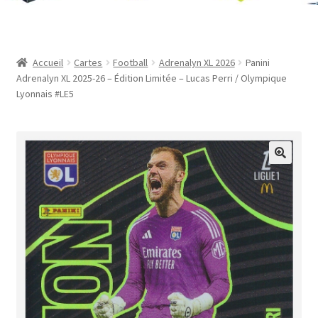
Contact
Mon compte
Accueil
Cartes
Football
Adrenalyn XL 2026
Panini
Adrenalyn XL 2025-26 – Édition Limitée – Lucas Perri / Olympique
Page d’exemple
Lyonnais #LE5
Panier
Validation de la commande