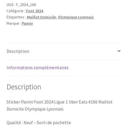
2024
UGS :
F_2024_166
Catégorie :
Foot 2024
#166
Étiquettes :
Maillot Domicile
,
Olympique Lyonnais
Maillot
Marque :
Panini
Domicile
Olympique
Lyonnais
Description
Informations complémentaires
Description
Sticker Panini Foot 2024 Ligue 1 Uber Eats #166 Maillot
Domicile Olympique Lyonnais
Qualité : Neuf – Sorti de pochette