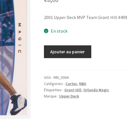
2001 Upper Deck MVP Team Grant Hill #40
En stock
quantité
Ajouter au panier
de
2001
Upper
Deck
UGS :
MN_0364
Catégories :
Cartes
,
NBA
MVP
Étiquettes :
Grant Hill
,
Orlando Magic
Team
Marque :
Upper Deck
Grant
Hill
#409