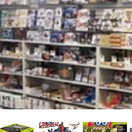
NFL
NHL
Divers
enerales de Vente
Contact
Mon compte
Page d’exemple
Panier