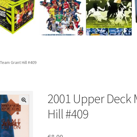
eam Grant Hill #409
2001 Upper Deck 
Hill #409
€
8,00