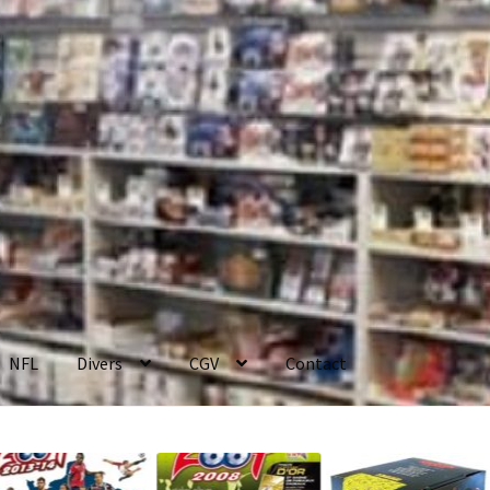
NFL
Divers
CGV
Contact
enerales de Vente
Contact
Mon compte
Page d’exemple
Panier