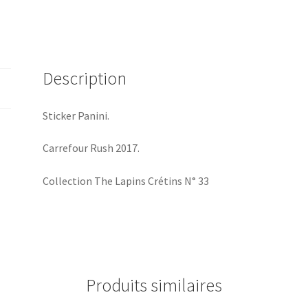
The
Lapins
Crétins
N°
Description
33
Sticker Panini.
Carrefour Rush 2017.
Collection The Lapins Crétins N° 33
Produits similaires