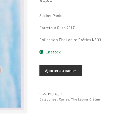
Sticker Panini.
Carrefour Rush 2017.
Collection The Lapins Crétins N° 33
En stock
quantité
Ajouter au panier
de
Sticker
Panini.
Carrefour
UGS :
Pa_LC_33
Catégories :
Cartes
,
The Lapins Crétins
Rush
2017.
Collection