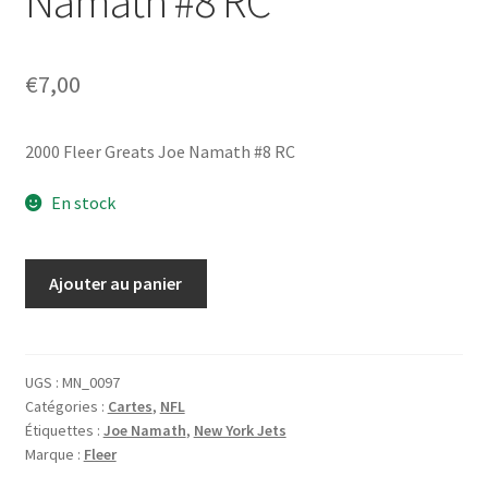
Namath #8 RC
€
7,00
2000 Fleer Greats Joe Namath #8 RC
En stock
quantité
Ajouter au panier
de
2000
Fleer
Greats
UGS :
MN_0097
Catégories :
Cartes
,
NFL
Joe
Étiquettes :
Joe Namath
,
New York Jets
Namath
Marque :
Fleer
#8