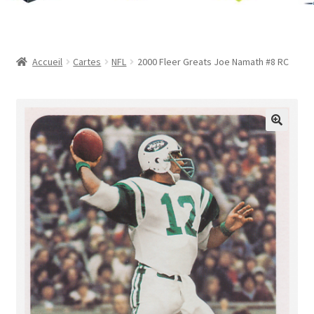
Contact
Mon compte
Accueil
Cartes
NFL
2000 Fleer Greats Joe Namath #8 RC
Page d’exemple
Panier
Validation de la commande