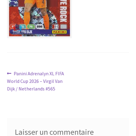
Navigation
Article
Panini Adrenalyn XL FIFA
précédent :
World Cup 2026 – Virgil Van
de
Dijk / Netherlands #565
l’article
Laisser un commentaire