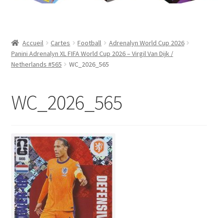
Contact
Mon compte
Accueil
Cartes
Football
Adrenalyn World Cup 2026
Panini Adrenalyn XL FIFA World Cup 2026 – Virgil Van Dijk /
Page d’exemple
Netherlands #565
WC_2026_565
Panier
WC_2026_565
Validation de la commande