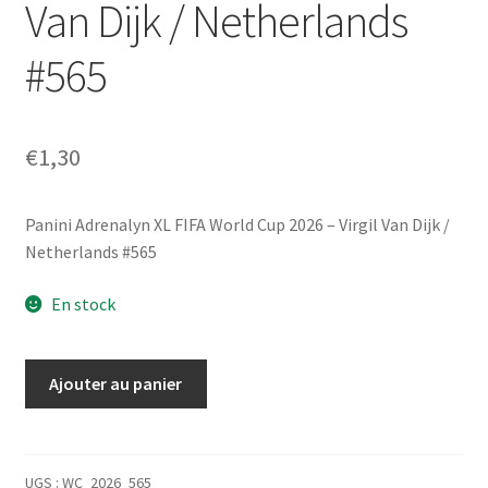
Van Dijk / Netherlands
#565
€
1,30
Panini Adrenalyn XL FIFA World Cup 2026 – Virgil Van Dijk /
Netherlands #565
En stock
quantité
Ajouter au panier
de
Panini
Adrenalyn
XL
UGS :
WC_2026_565