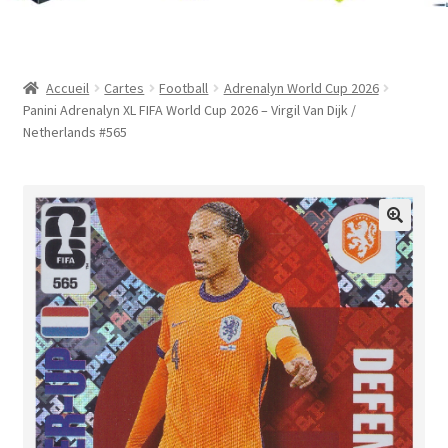
Contact
Mon compte
Accueil
Cartes
Football
Adrenalyn World Cup 2026
Panini Adrenalyn XL FIFA World Cup 2026 – Virgil Van Dijk /
Page d’exemple
Netherlands #565
Panier
Validation de la commande