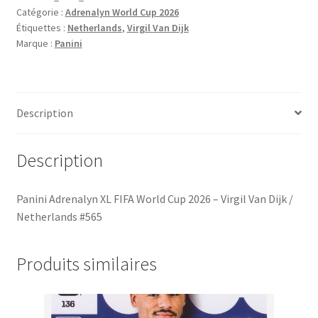
Catégorie :
Adrenalyn World Cup 2026
FIFA
Étiquettes :
Netherlands
,
Virgil Van Dijk
World
Marque :
Panini
Cup
2026
-
Virgil
Description
Van
Dijk
/
Description
Netherlands
#565
Panini Adrenalyn XL FIFA World Cup 2026 – Virgil Van Dijk /
Netherlands #565
Produits similaires