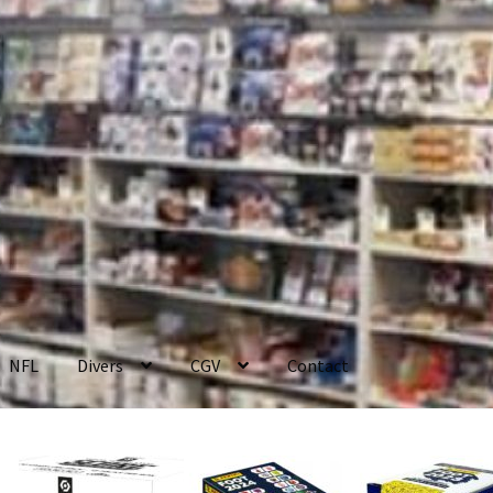
NFL
Divers
CGV
Contact
enerales de Vente
Contact
Mon compte
Page d’exemple
Panier