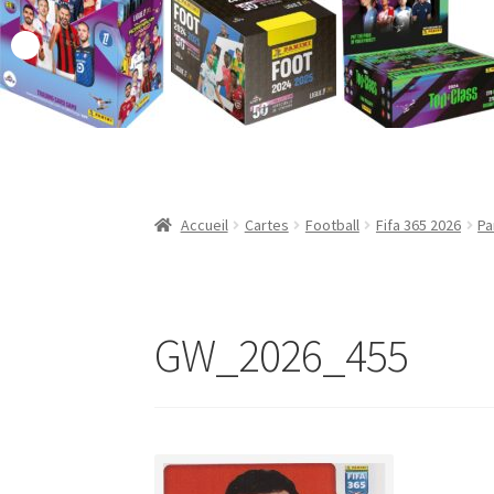
Validation de la commande
Accueil
Cartes
Football
Fifa 365 2026
Pa
GW_2026_455