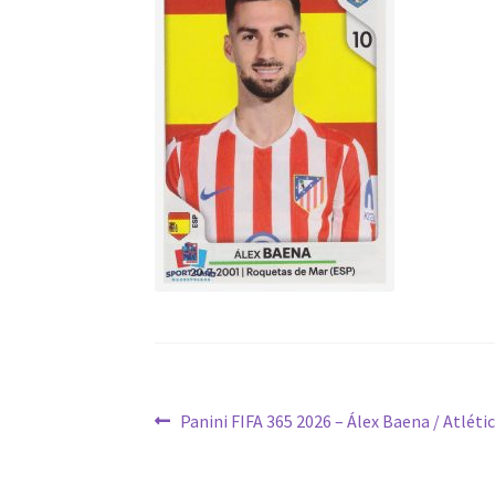
Navigation
Article
Panini FIFA 365 2026 – Álex Baena / Atléti
précédent :
de