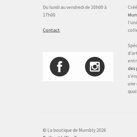
Du lundi au vendredi de 10h00 à
Créé
17h00
Mum
l'un
Contact
coll
Spéc
d'ar
entr
des 
s'en
une 
qual
© La boutique de Mumbly 2026