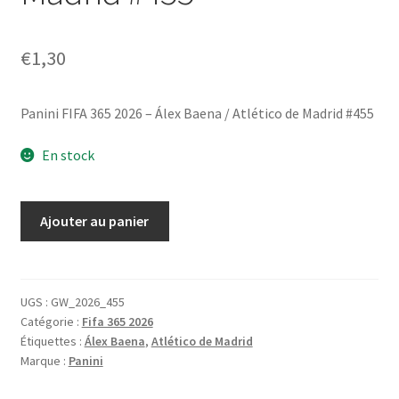
€
1,30
Panini FIFA 365 2026 – Álex Baena / Atlético de Madrid #455
En stock
quantité
Ajouter au panier
de
Panini
FIFA
365
UGS :
GW_2026_455
Catégorie :
Fifa 365 2026
2026
Étiquettes :
Álex Baena
,
Atlético de Madrid
-
Marque :
Panini
Álex
Baena