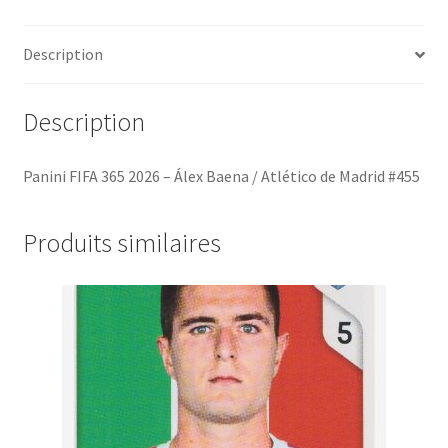
/
Atlético
Description
de
Madrid
#455
Description
Panini FIFA 365 2026 – Álex Baena / Atlético de Madrid #455
Produits similaires