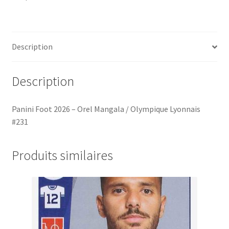
Mangala
/
Olympique
Lyonnais
Description
#231
Description
Panini Foot 2026 – Orel Mangala / Olympique Lyonnais
#231
Produits similaires