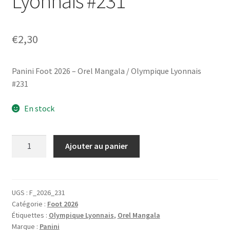
Lyonnais #231
€
2,30
Panini Foot 2026 – Orel Mangala / Olympique Lyonnais
#231
En stock
quantité
Ajouter au panier
de
Panini
Foot
2026
UGS :
F_2026_231
Catégorie :
Foot 2026
-
Étiquettes :
Olympique Lyonnais
,
Orel Mangala
Orel
Marque :
Panini