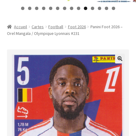
Contact
0
1
2
3
4
Mon compte
Accueil
Cartes
Football
Foot 2026
Panini Foot 2026 –
Orel Mangala / Olympique Lyonnais #231
Page d’exemple
Panier
Validation de la commande