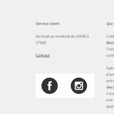
Service client
Qui
Du lundi au vendredi de 10h00 à
Créé
17h00
Mum
l'un
Contact
coll
Spéc
d'ar
entr
des 
s'en
une 
qual