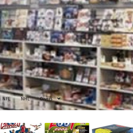
NFL
NHL
Divers
enerales de Vente
Contact
Mon compte
Page d’exemple
Panier