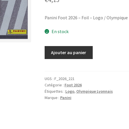
Panini Foot 2026 – Foil – Logo / Olympique
En stock
quantité
Ajouter au panier
de
Panini
Foot
2026
UGS :
F_2026_221
Catégorie :
Foot 2026
-
Étiquettes :
Logo
,
Olympique Lyonnais
Foil
Marque :
Panini
-
Logo
/
Olympique
Lyonnais