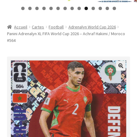
Contact
0
1
2
3
4
Mon compte
Accueil
Cartes
Football
Adrenalyn World Cup 2026
Panini Adrenalyn XL FIFA World Cup 2026 – Achraf Hakimi / Moroco
Page d’exemple
#564
Panier
Validation de la commande