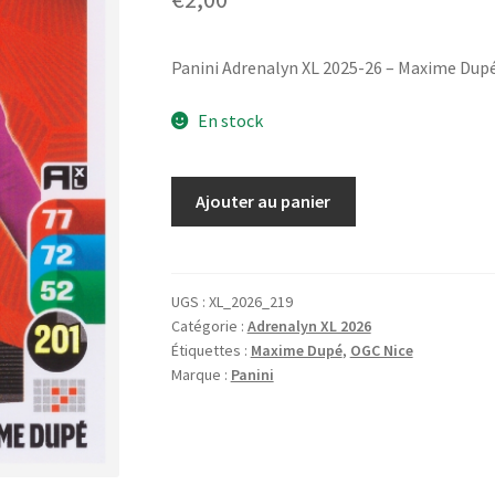
Panini Adrenalyn XL 2025-26 – Maxime Dupé
En stock
quantité
Ajouter au panier
de
Panini
Adrenalyn
XL
UGS :
XL_2026_219
Catégorie :
Adrenalyn XL 2026
2025-
Étiquettes :
Maxime Dupé
,
OGC Nice
26
Marque :
Panini
-
Maxime
Dupé
/
OGC