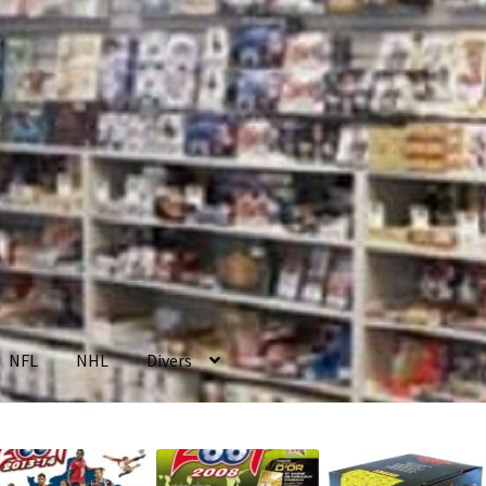
NFL
NHL
Divers
enerales de Vente
Contact
Mon compte
Page d’exemple
Panier