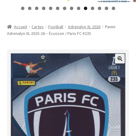
Contact
0
1
2
3
4
Mon compte
Accueil
Cartes
Football
Adrenalyn XL 2026
Panini
Adrenalyn XL 2025-26 – Écusson / Paris FC #235
Page d’exemple
Panier
Validation de la commande