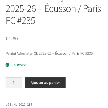
2025-26 – Écusson / Paris
FC #235
€
1,80
Panini Adrenalyn XL 2025-26 – Écusson / Paris FC #235
En stock
quantité
Ajouter au panier
de
Panini
Adrenalyn
XL
UGS :
XL_2026_235