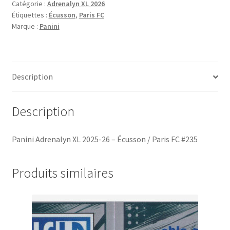
Catégorie :
Adrenalyn XL 2026
2025-
Étiquettes :
Écusson
,
Paris FC
26
Marque :
Panini
-
Écusson
/
Paris
Description
FC
#235
Description
Panini Adrenalyn XL 2025-26 – Écusson / Paris FC #235
Produits similaires