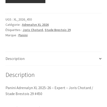
de
Panini
Adrenalyn
XL
UGS :
XL_2026_450
Catégorie :
Adrenalyn XL 2026
2025-
Étiquettes :
Joris Chotard
,
Stade Brestois 29
26
Marque :
Panini
-
Expert
-
Joris
Description
Chotard
/
Stade
Description
Brestois
29
Panini Adrenalyn XL 2025-26 – Expert – Joris Chotard /
#450
Stade Brestois 29 #450