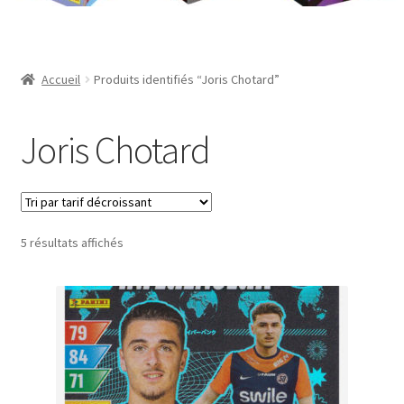
Contact
Mon compte
Accueil
Produits identifiés “Joris Chotard”
Page d’exemple
Joris Chotard
Panier
Validation de la commande
Trié
5 résultats affichés
par
prix
décroissant