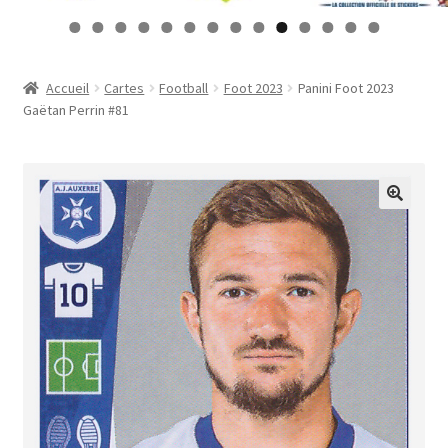
Contact
0
1
2
3
4
Mon compte
Accueil
Cartes
Football
Foot 2023
Panini Foot 2023
Gaëtan Perrin #81
Page d’exemple
Panier
Validation de la commande