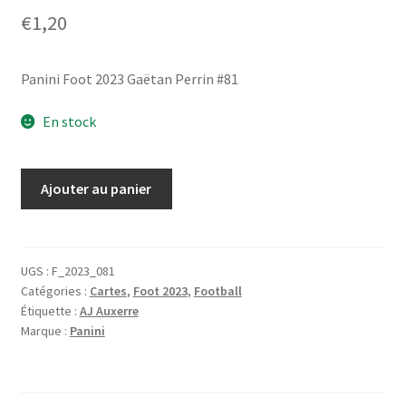
€
1,20
Panini Foot 2023 Gaëtan Perrin #81
En stock
quantité
Ajouter au panier
de
Panini
Foot
2023
UGS :
F_2023_081
Catégories :
Cartes
,
Foot 2023
,
Football
Gaëtan
Étiquette :
AJ Auxerre
Perrin
Marque :
Panini
#81