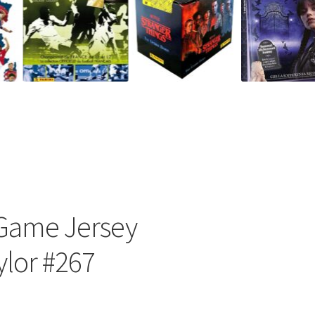
Game Jersey
ylor #267