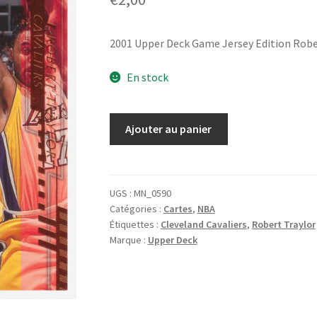
2001 Upper Deck Game Jersey Edition Robe
En stock
quantité
Ajouter au panier
de
2001
Upper
Deck
UGS :
MN_0590
Catégories :
Cartes
,
NBA
Game
Étiquettes :
Cleveland Cavaliers
,
Robert Traylor
Jersey
Marque :
Upper Deck
Edition
Robert
Traylor
#267