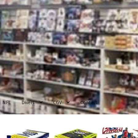
NFL
Divers
CGV
Contact
enerales de Vente
Contact
Mon compte
Page d’exemple
Panier