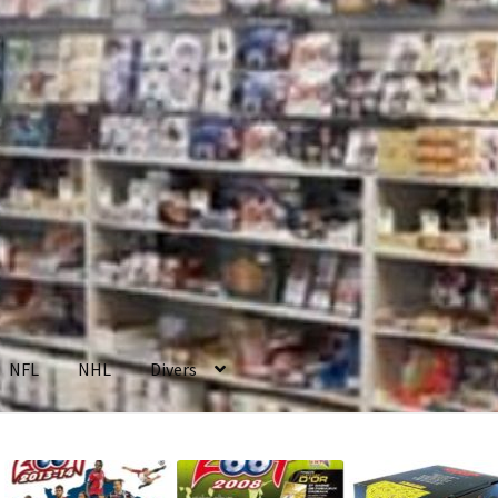
NFL
NHL
Divers
enerales de Vente
Contact
Mon compte
Page d’exemple
Panier