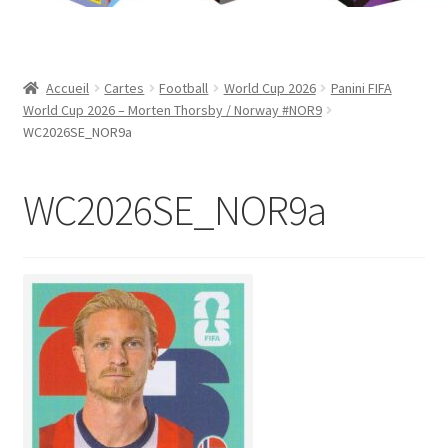
Contact
Mon compte
Accueil
Cartes
Football
World Cup 2026
Panini FIFA
World Cup 2026 – Morten Thorsby / Norway #NOR9
Page d’exemple
WC2026SE_NOR9a
Panier
WC2026SE_NOR9a
Validation de la commande