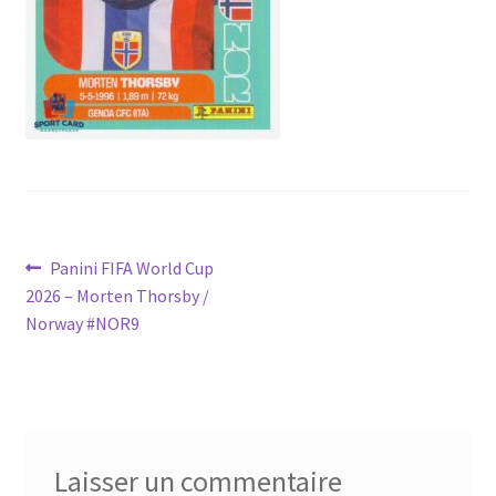
Navigation
Article
Panini FIFA World Cup
précédent :
2026 – Morten Thorsby /
de
Norway #NOR9
l’article
Laisser un commentaire