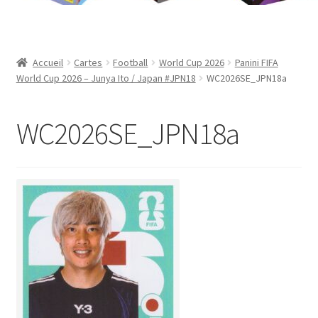
Contact
Mon compte
Accueil
Cartes
Football
World Cup 2026
Panini FIFA
World Cup 2026 – Junya Ito / Japan #JPN18
WC2026SE_JPN18a
Page d’exemple
WC2026SE_JPN18a
Panier
Validation de la commande