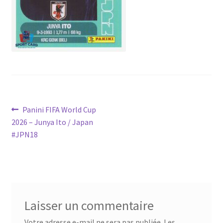
Navigation
Article
Panini FIFA World Cup
précédent :
2026 – Junya Ito / Japan
de
#JPN18
l’article
Laisser un commentaire
Votre adresse e-mail ne sera pas publiée.
Les