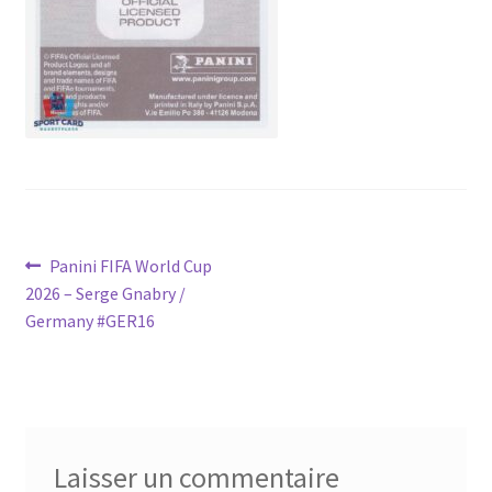
Navigation
Article
Panini FIFA World Cup
précédent :
2026 – Serge Gnabry /
de
Germany #GER16
l’article
Laisser un commentaire