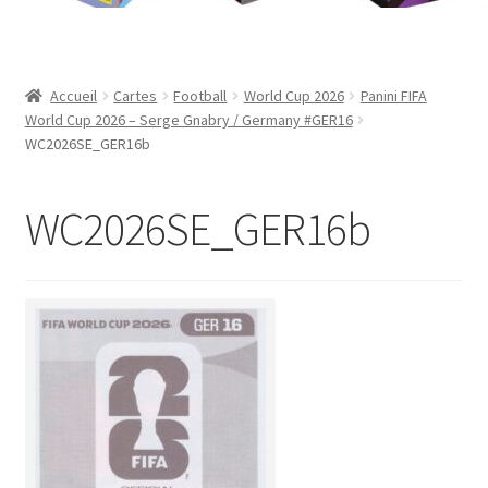
Contact
Mon compte
Accueil
Cartes
Football
World Cup 2026
Panini FIFA
World Cup 2026 – Serge Gnabry / Germany #GER16
Page d’exemple
WC2026SE_GER16b
Panier
WC2026SE_GER16b
Validation de la commande