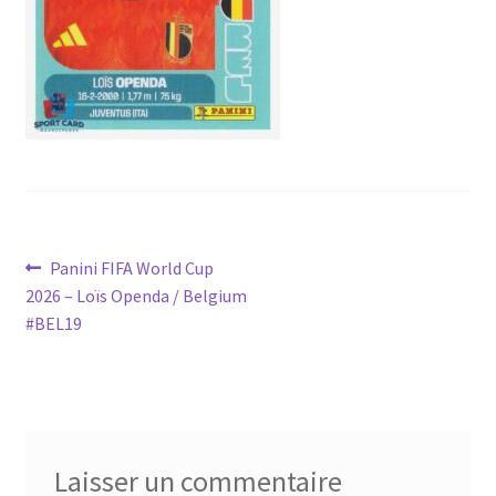
Navigation
Article
Panini FIFA World Cup
précédent :
2026 – Loïs Openda / Belgium
de
#BEL19
l’article
Laisser un commentaire