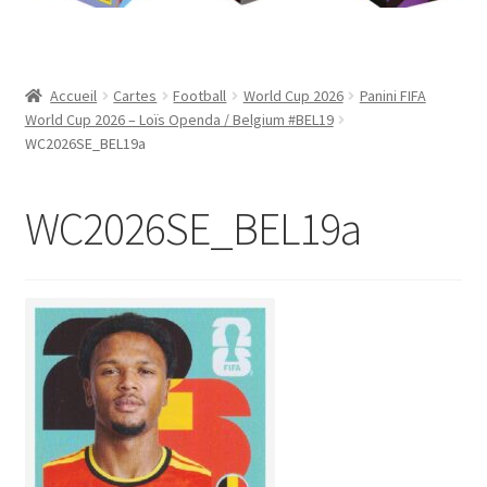
Contact
Mon compte
Accueil
Cartes
Football
World Cup 2026
Panini FIFA
World Cup 2026 – Loïs Openda / Belgium #BEL19
Page d’exemple
WC2026SE_BEL19a
Panier
WC2026SE_BEL19a
Validation de la commande