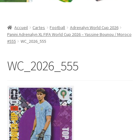
Contact
Mon compte
Accueil
Cartes
Football
Adrenalyn World Cup 2026
Panini Adrenalyn XL FIFA World Cup 2026 – Yassine Bounou / Moroco
Page d’exemple
#555
WC_2026_555
Panier
WC_2026_555
Validation de la commande