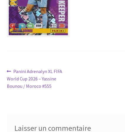
Navigation
Article
Panini Adrenalyn XL FIFA
précédent :
World Cup 2026 – Yassine
de
Bounou / Moroco #555
l’article
Laisser un commentaire