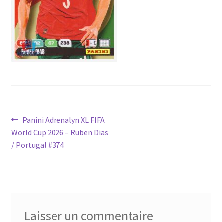
Navigation
Article
Panini Adrenalyn XL FIFA
précédent :
World Cup 2026 – Ruben Dias
de
/ Portugal #374
l’article
Laisser un commentaire