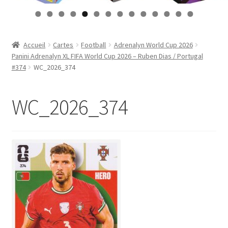
Contact
0
1
2
3
4
Mon compte
Accueil
Cartes
Football
Adrenalyn World Cup 2026
Panini Adrenalyn XL FIFA World Cup 2026 – Ruben Dias / Portugal
Page d’exemple
#374
WC_2026_374
Panier
WC_2026_374
Validation de la commande