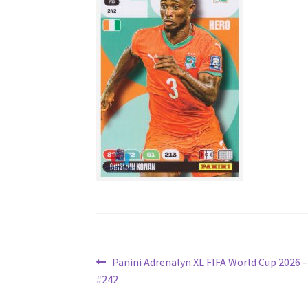
Navigation
Article
Panini Adrenalyn XL FIFA World Cup 2026 –
précédent :
#242
de