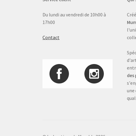
Du lundi au vendredi de 10h00 à
Créé
17h00
Mum
l'un
Contact
coll
Spéc
d'ar
entr
des 
s'en
une 
qual