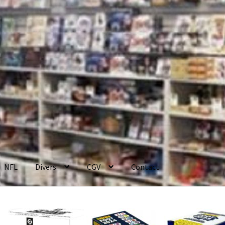
NFL
Divers
CGV
Contact
enerales de Vente
Contact
Mon compte
Page d’exemple
Panier