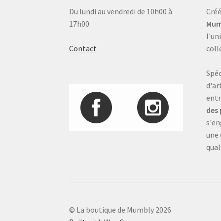
Du lundi au vendredi de 10h00 à
Créé
17h00
Mum
l'un
Contact
coll
Spéc
d'ar
entr
des 
s'en
une 
qual
© La boutique de Mumbly 2026