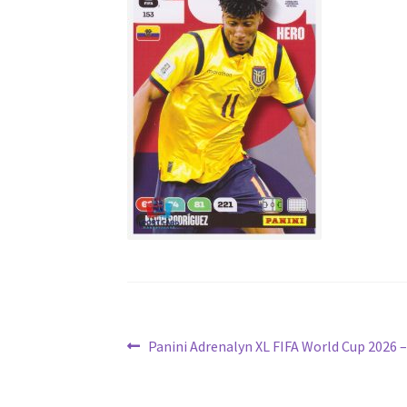
Navigation
Article
Panini Adrenalyn XL FIFA World Cup 2026 –
précédent :
de