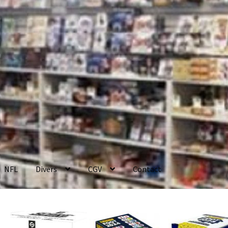
NFL
Divers
CGV
Contact
enerales de Vente
Contact
Mon compte
Page d’exemple
Panier