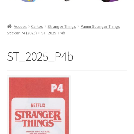
Contact
Mon compte
Accueil
Cartes
Stranger Things
Panini Stranger Things
Sticker P4 (2025)
ST_2025_P4b
Page d’exemple
ST_2025_P4b
Panier
Validation de la commande