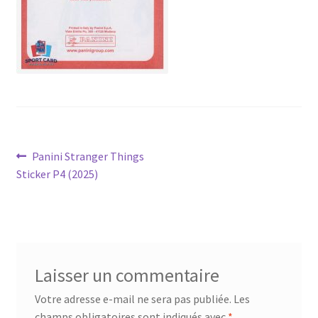
Navigation
Article
Panini Stranger Things
précédent :
Sticker P4 (2025)
de
l’article
Laisser un commentaire
Votre adresse e-mail ne sera pas publiée.
Les
champs obligatoires sont indiqués avec
*