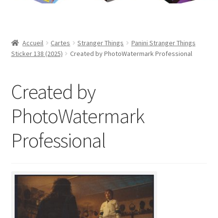
Contact
Mon compte
Accueil
Cartes
Stranger Things
Panini Stranger Things
Sticker 138 (2025)
Created by PhotoWatermark Professional
Page d’exemple
Created by
Panier
PhotoWatermark
Validation de la commande
Professional