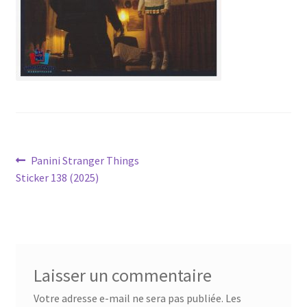
Navigation
Article
Panini Stranger Things
précédent :
Sticker 138 (2025)
de
l’article
Laisser un commentaire
Votre adresse e-mail ne sera pas publiée.
Les