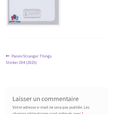
Navigation
Article
Panini Stranger Things
précédent :
Sticker 104 (2025)
de
l’article
Laisser un commentaire
Votre adresse e-mail ne sera pas publiée.
Les
champs obligatoires sont indiqués avec
*