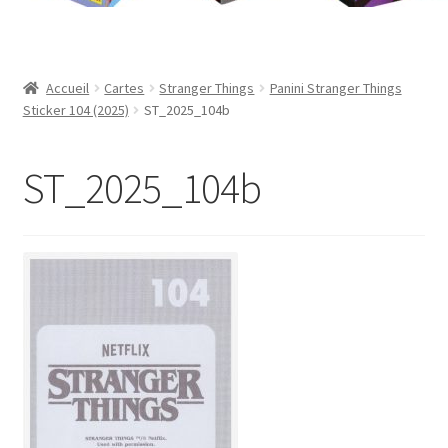
Contact
Mon compte
Accueil
Cartes
Stranger Things
Panini Stranger Things
Sticker 104 (2025)
ST_2025_104b
Page d’exemple
ST_2025_104b
Panier
Validation de la commande