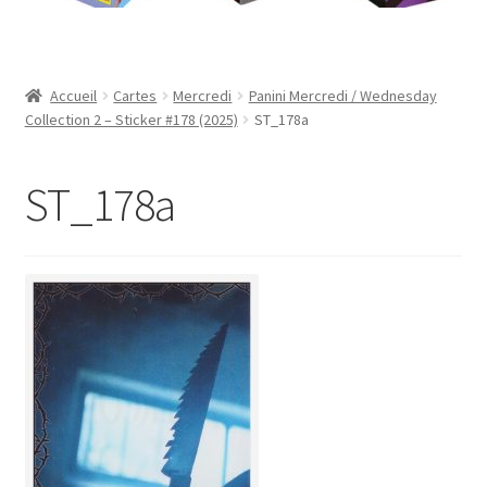
Contact
Mon compte
Accueil
Cartes
Mercredi
Panini Mercredi / Wednesday
Collection 2 – Sticker #178 (2025)
ST_178a
Page d’exemple
ST_178a
Panier
Validation de la commande