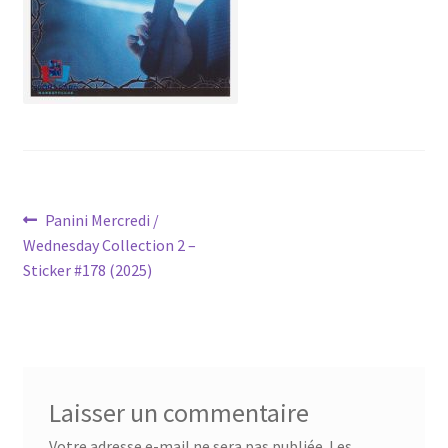
Navigation
Article
Panini Mercredi /
précédent :
Wednesday Collection 2 –
de
Sticker #178 (2025)
l’article
Laisser un commentaire
Votre adresse e-mail ne sera pas publiée.
Les