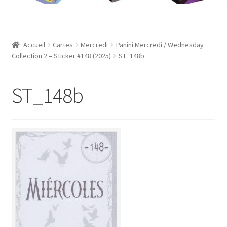
Contact
Mon compte
Accueil
Cartes
Mercredi
Panini Mercredi / Wednesday
Collection 2 – Sticker #148 (2025)
ST_148b
Page d’exemple
ST_148b
Panier
Validation de la commande