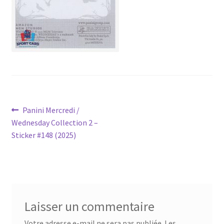
Navigation
Article
Panini Mercredi /
précédent :
Wednesday Collection 2 –
de
Sticker #148 (2025)
l’article
Laisser un commentaire
Votre adresse e-mail ne sera pas publiée.
Les