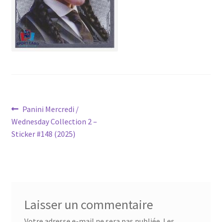
Navigation
Article
Panini Mercredi /
précédent :
Wednesday Collection 2 –
de
Sticker #148 (2025)
l’article
Laisser un commentaire
Votre adresse e-mail ne sera pas publiée.
Les