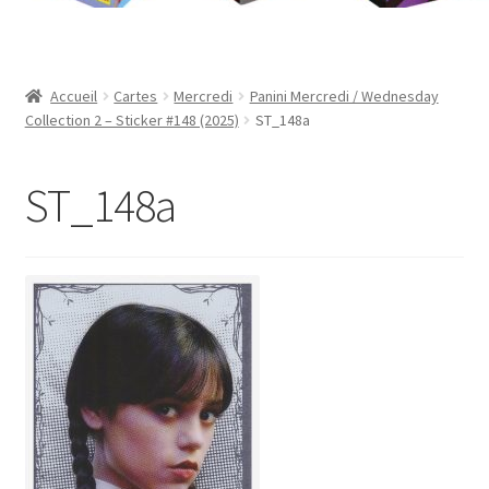
Contact
Mon compte
Accueil
Cartes
Mercredi
Panini Mercredi / Wednesday
Collection 2 – Sticker #148 (2025)
ST_148a
Page d’exemple
ST_148a
Panier
Validation de la commande