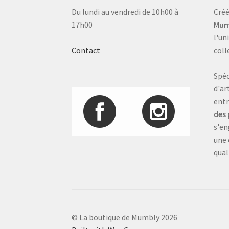
Du lundi au vendredi de 10h00 à
Créé
17h00
Mum
l'un
Contact
coll
Spéc
d'ar
entr
des 
s'en
une 
qual
© La boutique de Mumbly 2026