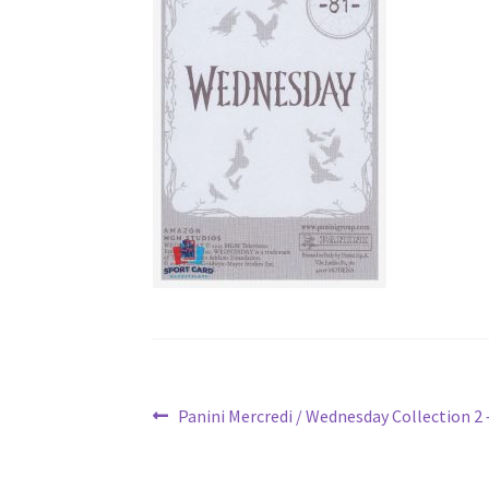
Navigation
Article
Panini Mercredi / Wednesday Collection 2 –
précédent :
de