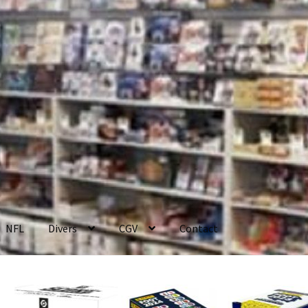
NFL
Divers
CGV
Contact
enerales de Vente
Contact
Mon compte
Page d’exemple
Panier