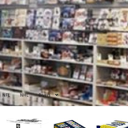
NFL
NHL
Divers
enerales de Vente
Contact
Mon compte
Page d’exemple
Panier