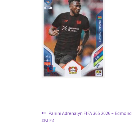
Navigation
Article
Panini Adrenalyn FIFA 365 2026 – Edmond 
précédent :
#BLE4
de