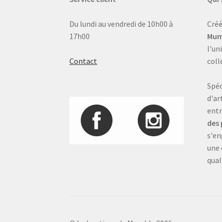
Du lundi au vendredi de 10h00 à
Créé
17h00
Mum
l'un
Contact
coll
Spéc
d'ar
entr
des 
s'en
une 
qual