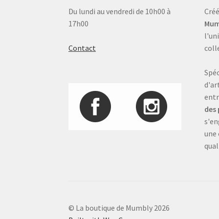
Du lundi au vendredi de 10h00 à
Créé
17h00
Mum
l'un
Contact
coll
Spéc
d'ar
entr
des 
s'en
une 
qual
© La boutique de Mumbly 2026