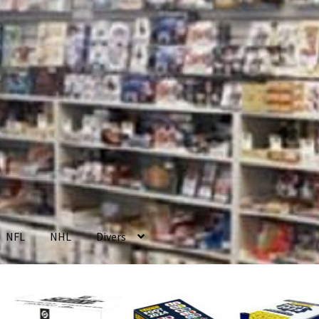
NFL
NHL
Divers
enerales de Vente
Contact
Mon compte
Page d’exemple
Panier