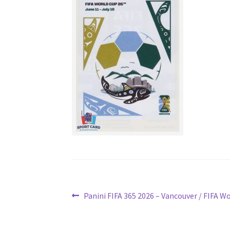
Navigation
Article
Panini FIFA 365 2026 – Vancouver / FIFA W
précédent :
de