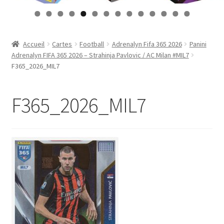
Contact
0
1
2
3
4
Mon compte
Accueil
Cartes
Football
Adrenalyn Fifa 365 2026
Panini
Adrenalyn FIFA 365 2026 – Strahinja Pavlovic / AC Milan #MIL7
Page d’exemple
F365_2026_MIL7
Panier
F365_2026_MIL7
Validation de la commande