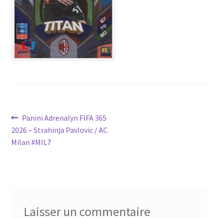
Navigation
Article
Panini Adrenalyn FIFA 365
précédent :
2026 – Strahinja Pavlovic / AC
de
Milan #MIL7
l’article
Laisser un commentaire