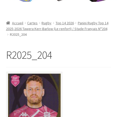
Contact
Mon compte
Accueil
Cartes
Rugby
Top 14 2026
Panini Rugby Top 14
2025-2026 Tawera Kerr-Barlow (Le renfort) / Stade Français N°204
Page d’exemple
R2025_204
Panier
R2025_204
Validation de la commande