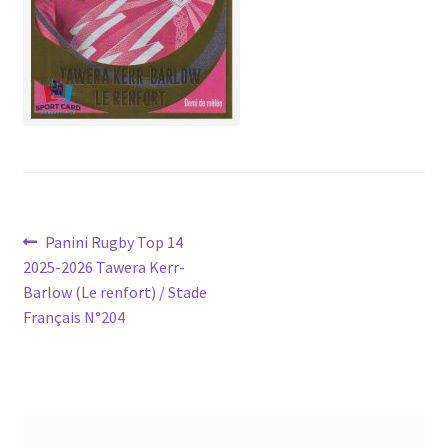
Navigation
Article
Panini Rugby Top 14
précédent :
2025-2026 Tawera Kerr-
de
Barlow (Le renfort) / Stade
l’article
Français N°204