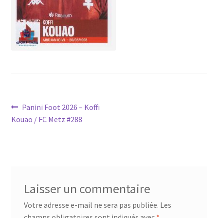
Navigation
Article
Panini Foot 2026 – Koffi
précédent :
Kouao / FC Metz #288
de
l’article
Laisser un commentaire
Votre adresse e-mail ne sera pas publiée.
Les
champs obligatoires sont indiqués avec
*