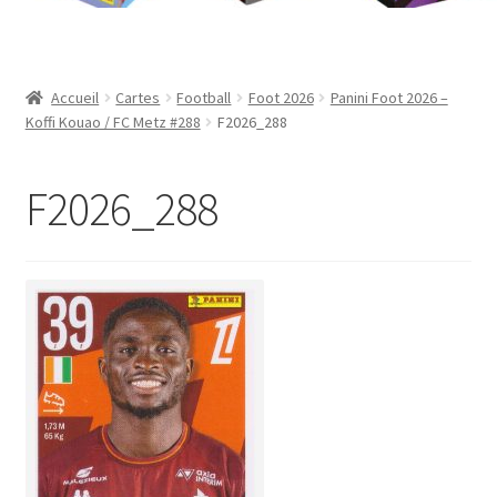
Contact
Mon compte
Accueil
Cartes
Football
Foot 2026
Panini Foot 2026 –
Koffi Kouao / FC Metz #288
F2026_288
Page d’exemple
F2026_288
Panier
Validation de la commande