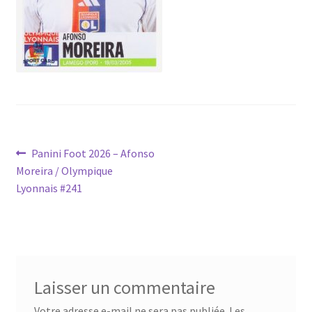
Navigation
Article
Panini Foot 2026 – Afonso
précédent :
Moreira / Olympique
de
Lyonnais #241
l’article
Laisser un commentaire
Votre adresse e-mail ne sera pas publiée.
Les