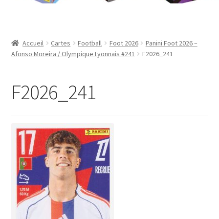
Contact
Mon compte
Accueil
Cartes
Football
Foot 2026
Panini Foot 2026 –
Afonso Moreira / Olympique Lyonnais #241
F2026_241
Page d’exemple
F2026_241
Panier
Validation de la commande