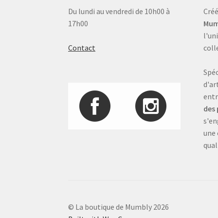
Du lundi au vendredi de 10h00 à
Créé
17h00
Mum
l'un
Contact
coll
Spéc
d'ar
entr
des 
s'en
une 
qual
© La boutique de Mumbly 2026