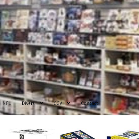
NFL
Divers
CGV
Contact
enerales de Vente
Contact
Mon compte
Page d’exemple
Panier