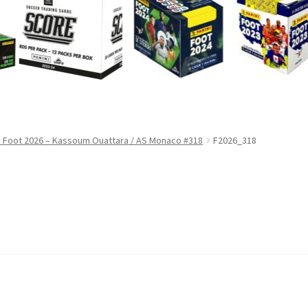
i Foot 2026 – Kassoum Ouattara / AS Monaco #318
F2026_318