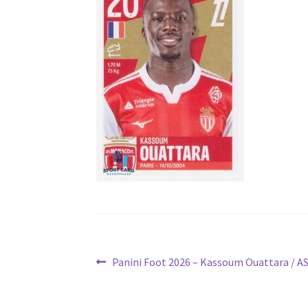
Navigation
Article
Panini Foot 2026 – Kassoum Ouattara / A
précédent :
de