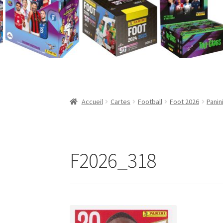
Validation de la commande
Accueil
Cartes
Football
Foot 2026
Panin
F2026_318