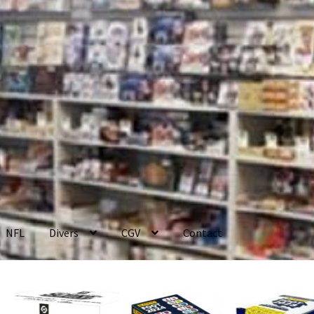
NFL
Divers
CGV
Contact
enerales de Vente
Contact
Mon compte
Page d’exemple
Panier