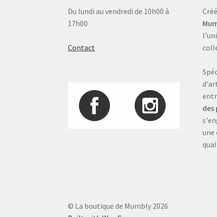
Du lundi au vendredi de 10h00 à
Créé
17h00
Mum
l'un
Contact
coll
Spéc
d'ar
entr
des 
s'en
une 
qual
© La boutique de Mumbly 2026