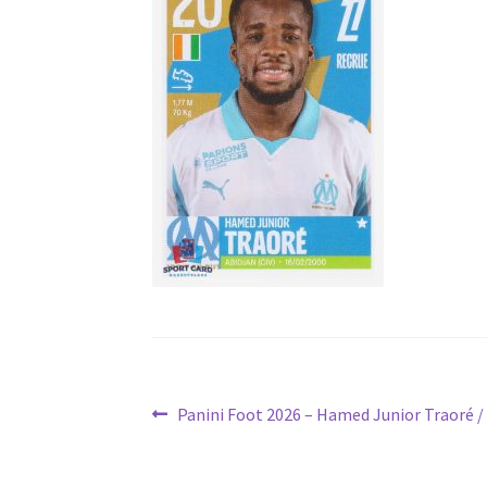
Navigation
Article
Panini Foot 2026 – Hamed Junior Traoré /
précédent :
de