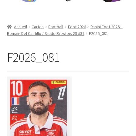
Contact
Mon compte
Accueil
Cartes
Football
Foot 2026
Panini Foot 2026 –
Romain Del Castillo / Stade Brestois 29 #81
F2026_081
Page d’exemple
F2026_081
Panier
Validation de la commande