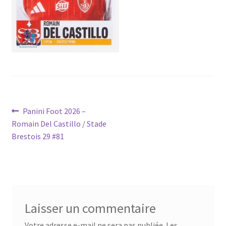
Navigation
Article
Panini Foot 2026 –
précédent :
Romain Del Castillo / Stade
de
Brestois 29 #81
l’article
Laisser un commentaire
Votre adresse e-mail ne sera pas publiée.
Les