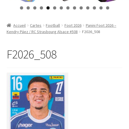
Contact
0
1
2
3
4
Mon compte
Accueil
Cartes
Football
Foot 2026
Panini Foot 2026 –
Kendry Páez / RC Strasbourg Alsace #508
F2026_508
Page d’exemple
F2026_508
Panier
Validation de la commande