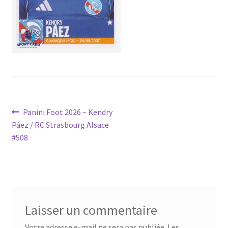
Navigation
Article
Panini Foot 2026 – Kendry
précédent :
Páez / RC Strasbourg Alsace
de
#508
l’article
Laisser un commentaire
Votre adresse e-mail ne sera pas publiée.
Les