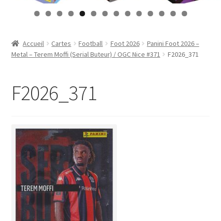
Contact
0
1
2
3
4
Mon compte
Accueil
Cartes
Football
Foot 2026
Panini Foot 2026 –
Metal – Terem Moffi (Serial Buteur) / OGC Nice #371
F2026_371
Page d’exemple
F2026_371
Panier
Validation de la commande