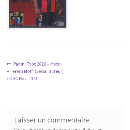
Navigation
Article
Panini Foot 2026 – Metal
précédent :
– Terem Moffi (Serial Buteur)
de
/ OGC Nice #371
l’article
Laisser un commentaire
Votre adresse e-mail ne sera pas publiée.
Les