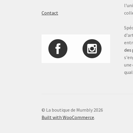
l'un
Contact
coll
Spéc
d'ar
entr
des 
s'en
une 
qual
© La boutique de Mumbly 2026
Built with WooCommerce
.