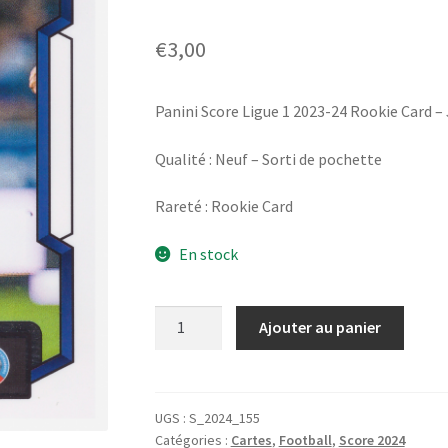
€
3,00
Panini Score Ligue 1 2023-24 Rookie Card 
Qualité : Neuf – Sorti de pochette
Rareté : Rookie Card
En stock
quantité
Ajouter au panier
de
Panini
Score
Ligue
UGS :
S_2024_155
Catégories :
Cartes
,
Football
,
Score 2024
1