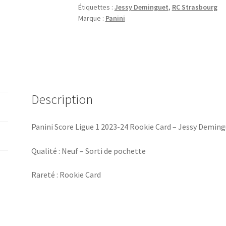
Étiquettes :
Jessy Deminguet
,
RC Strasbourg
2023-
Marque :
Panini
24
Rookie
Card
-
Jessy
Deminguet
Description
-
RC
Strasbourg
Panini Score Ligue 1 2023-24 Rookie Card – Jessy Demin
#155
Qualité : Neuf – Sorti de pochette
Rareté : Rookie Card