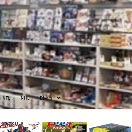
NFL
NHL
Divers
enerales de Vente
Contact
Mon compte
Page d’exemple
Panier