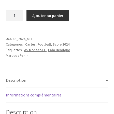
quantité
Ajouter au panier
de
Panini
Score
Ligue
UGS :
S_2024_011
Catégories :
Cartes
,
Football
,
Score 2024
1
Étiquettes :
AS Monaco FC
,
Caio Henrique
2023-
Marque :
Panini
24
Base
Card
-
Description
Caio
Henrique
Informations complémentaires
-
AS
Monaco
Description