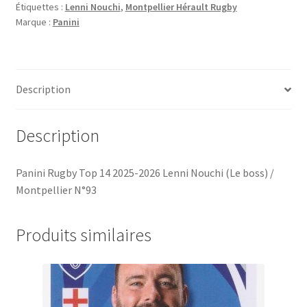
Étiquettes :
Lenni Nouchi
,
Montpellier Hérault Rugby
2025-
Marque :
Panini
2026
Lenni
Nouchi
(Le
Description
boss)
/
Montpellier
Description
N°93
Panini Rugby Top 14 2025-2026 Lenni Nouchi (Le boss) /
Montpellier N°93
Produits similaires