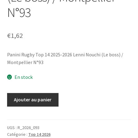
N°93
€
1,62
Panini Rugby Top 14 2025-2026 Lenni Nouchi (Le boss) /
Montpellier N°93
En stock
quantité
Ajouter au panier
de
Panini
Rugby
Top
UGS :
R_2026_093
Catégorie :
Top 14 2026
14